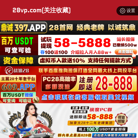
28vp.com(关注收藏)
设置